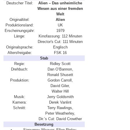
Deutscher Titel:
Alien – Das unheimliche
Wesen aus einer fremden
Welt
Originaltitel:
Alien
Produktionsland:
UK
Erscheinungsjahr:
1979
Länge:
Kinofassung: 112 Minuten
Director's Cut: 111 Minuten
Originalsprache:
Englisch
Altersfreigabe:
FSK 16
Stab
Regie:
Ridley Scott
Drehbuch:
Dan O’Bannon,
Ronald Shusett
Produktion:
Gordon Carroll,
David Giler,
Walter Hill
Musik:
Jerry Goldsmith
Kamera:
Derek Vanlint
Schnitt:
Terry Rawlings,
Peter Weatherley,
Dir.’s Cut: David Crowther
Besetzung
Sigourney Weaver: Ellen Ripley