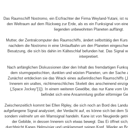
Das Raumschiff Nostromo, ein Erzfrachter der Firma Weyland-Yutani, ist n
den Weltraum auf dem Rückweg zur Erde, als es ein Funksignal von ei
liegenden unbewohnten Planeten auffängt.
Mutter, der Zentralcomputer des Raumschiffs, ändert selbsttätig den Kurs
nachdem die Nostromo in eine Umlaufbahn um den Planeten eingeschwen
Besatzung, die sich bis dahin im Kälteschlaf befunden hat. Das Signal w
interpretiert.
Nach anfänglichen Diskussionen über den Inhalt des fremdartigen Funksp
dem sturmgepeitschten, dunklen und wüsten Planeten, um der Sache 
Zunächst entdecken sie das Wrack eines außerirdischen Raumschiffs („De
Innerem ein uraltes, nichtmenschliches Skelett des anscheinend einzi
(„Space Jockey“[1]). In einem weiteren Gewölbe, das nur Kane vom Un
befindet sich eine Ansammlung großer eiförmiger Ge
Zwischenzeitlich kommt bei Ellen Ripley, die sich noch an Bord des Land
aufgefangene Signal analysiert, der Verdacht auf, es könne sich bei dem Si
sondern vielmehr um ein Warnsignal handeln. Kane ist von Neugierde getr
der Gebilde, in dessen Innerem sich etwas bewegt. Das Ei öffnet sich
durchbricht Kanes Helmvisier und umklammert seinen Kopf. Wieder an Bo