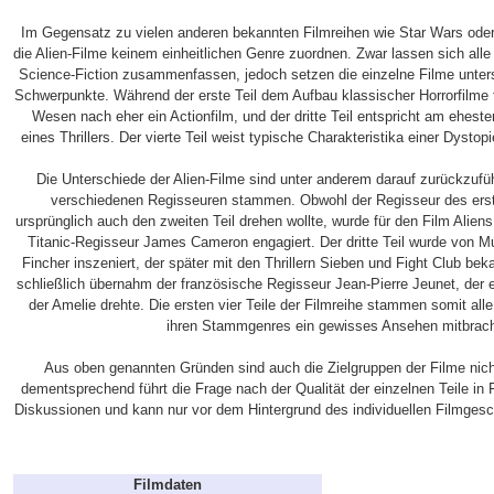
Im Gegensatz zu vielen anderen bekannten Filmreihen wie Star Wars oder
die Alien-Filme keinem einheitlichen Genre zuordnen. Zwar lassen sich alle
Science-Fiction zusammenfassen, jedoch setzen die einzelne Filme unter
Schwerpunkte. Während der erste Teil dem Aufbau klassischer Horrorfilme fo
Wesen nach eher ein Actionfilm, und der dritte Teil entspricht am ehes
eines Thrillers. Der vierte Teil weist typische Charakteristika einer Dystop
Die Unterschiede der Alien-Filme sind unter anderem darauf zurückzufü
verschiedenen Regisseuren stammen. Obwohl der Regisseur des erste
ursprünglich auch den zweiten Teil drehen wollte, wurde für den Film Aliens
Titanic-Regisseur James Cameron engagiert. Der dritte Teil wurde von M
Fincher inszeniert, der später mit den Thrillern Sieben und Fight Club bek
schließlich übernahm der französische Regisseur Jean-Pierre Jeunet, der e
der Amelie drehte. Die ersten vier Teile der Filmreihe stammen somit all
ihren Stammgenres ein gewisses Ansehen mitbrach
Aus oben genannten Gründen sind auch die Zielgruppen der Filme nic
dementsprechend führt die Frage nach der Qualität der einzelnen Teile in
Diskussionen und kann nur vor dem Hintergrund des individuellen Filmge
Filmdaten