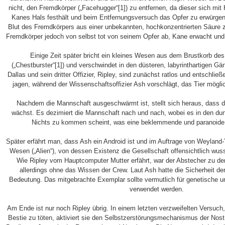
nicht, den Fremdkörper („Facehugger“[1]) zu entfernen, da dieser sich mi
Kanes Hals festhält und beim Entfernungsversuch das Opfer zu erwürgen
Blut des Fremdkörpers aus einer unbekannten, hochkonzentrierten Säure zu
Fremdkörper jedoch von selbst tot von seinem Opfer ab, Kane erwacht und
Einige Zeit später bricht ein kleines Wesen aus dem Brustkorb des
(„Chestburster“[1]) und verschwindet in den düsteren, labyrinthartigen G
Dallas und sein dritter Offizier, Ripley, sind zunächst ratlos und entschli
jagen, während der Wissenschaftsoffizier Ash vorschlägt, das Tier mögli
Nachdem die Mannschaft ausgeschwärmt ist, stellt sich heraus, dass
wächst. Es dezimiert die Mannschaft nach und nach, wobei es in den d
Nichts zu kommen scheint, was eine beklemmende und paranoide
Später erfährt man, dass Ash ein Android ist und im Auftrage von Weyland-Y
Wesen („Alien“), von dessen Existenz die Gesellschaft offensichtlich wuss
Wie Ripley vom Hauptcomputer Mutter erfährt, war der Abstecher zu de
allerdings ohne das Wissen der Crew. Laut Ash hatte die Sicherheit d
Bedeutung. Das mitgebrachte Exemplar sollte vermutlich für genetische u
verwendet werden.
Am Ende ist nur noch Ripley übrig. In einem letzten verzweifelten Versuch
Bestie zu töten, aktiviert sie den Selbstzerstörungsmechanismus der No