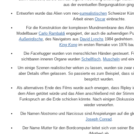
aus der eventuellen Bergungsaktion ging
Entworfen wurde das Alien vom neo-
surrealistischen
Schweizer Kün
Arbeit einen
Oscar
einbrachte.
Für die Konstruktion der komplexen Mundmembrane des Alien 
Modellbauer
Carlo Rambaldi
engagiert, der auch die aufwendigen 
Außerirdische
, des Navigators aus
David Lynchs
1984 gedrehtem
King Kong
im ersten Remake von 1976 bau
Die
Facehugger
wurden von menschlichen Händen gesteuert. Fü
sichtbaren inneren Organe wurden
Schellfisch
,
Muscheln
und ein
Um einige Szenen realistischer wirken zu lassen, wurden sie zwar d
aber Details offen gelassen. So passierte es zum Beispiel, dass sie
bespritzt wurden.
Als alternatives Ende des Films wurde auch erwogen, dass Ripley i
dem Alien getötet würde und das Alien anschließend mit der Stimm
Funkspruch an die Erde schicken könnte. Nach einigen Diskussio
wieder verworfen.
Die Namen
Nostromo
und
Narcissus
sind Anspielungen auf die 
Joseph Conrad
.
Der Name
Mutter
für den Bordcomputer leitet sich von seiner 
(Mother) ab.