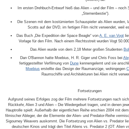
Im ersten Drehbuch-Entwurf hieß das Alien – und der Film – noch
„Sternenbestie“).
Die Szenen mit dem kostümierten Schauspieler als Alien wurden, 
Scotts auf der DVD, im fertigen Film nicht verwendet, weil es
Das Buch „Die Expedition der Space Beagle“ von
A. E. van Vogt
lie
Vorlage für den Film. Nach einem Rechtsstreit wurden Vogt 50.00
Das Alien wurde von dem 2,18 Meter großen Studenten
Bol
Dan O'Bannon hatte Moebius, H. R. Giger und Chris Foss bei
Ale
fertiggestellter Verfilmung von
Dune
kennengelernt und sie anschli
Moebius
erstellte das Design der Raumanzüge, wohingegen
C
Raumschiffe und Architekturen bei Alien nicht verw
Fortsetzungen
Aufgrund seines Erfolges zog der Film mehrere Fortsetzungen nach sich, 
Rückkehr, Alien 3 und Alien – Die Wiedergeburt tragen, und in denen je
Hauptrolle spielt. Außerhalb der eigentlichen Reihe erschien 2004 mit dem 
filmischer Ableger, der die Elemente der Alien- und Predator-Reihe vermis
Sigourney Weavers auskommt. Die Fortsetzung von Alien vs. Predator li
deutschen Kinos und trägt den Titel Aliens vs. Predator 2 (OT: Alien 