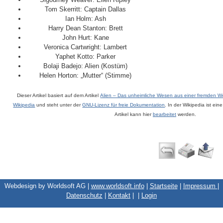
Tom Skerritt: Captain Dallas
Ian Holm: Ash
Harry Dean Stanton: Brett
John Hurt: Kane
Veronica Cartwright: Lambert
Yaphet Kotto: Parker
Bolaji Badejo: Alien (Kostüm)
Helen Horton: „Mutter“ (Stimme)
Dieser Artikel basiert auf dem Artikel
Alien – Das unheimliche Wesen aus einer fremden We
Wikipedia
und steht unter der
GNU-Lizenz für freie Dokumentation
. In der Wikipedia ist ein
Artikel kann hier
bearbeitet
werden.
Webdesign by Worldsoft AG |
www.worldsoft.info
|
Startseite
|
Impressum
|
Datenschutz
|
Kontakt
|
|
Login