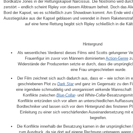
Bordkatze Jones in der Rettungskapsel Narcissus. Die Nostromo wird durc
zerstört – endlich scheint Ripley von diesem Albtraum befreit. Doch das Ali
Bord der Kapsel, wo es schließlich zum Showdown kommt. Am Ende wird da
Ausstiegsluke aus der Kapsel geblasen und verendet in ihrem Raketenstrahl
auf eine ferne Rettung begibt sich Ripley schließlich in die Kä
Hintergrund
Als wesentliches Verdienst dieses Films wird Scotts gelungener V
Frauenfigur im zuvor von Männern dominierten
Action-Genre
zu
Widerstände der Produzenten setzte er durch, dass die ursprüngli
eine Frau umgeschrieben wurde.
Der Film zeichnet sich auch dadurch aus, dass er – wie schon im 
geschriebenen Plot zu
Dark Star
und ganz im Gegensatz zu den F
eine irgendwie schmuddelig und unorganisiert wirkende Mannschaft pr
Konflikte zwischen
Blue-Collar
- und
White-Collar
-Besatzungsmitg
Konflikte entzünden sich vor allem an unterschiedlichen Auffassu
Bordtechniker und lassen sich vor dem Hintergrund des finsteren P
Einleitung zu einer sich verschärfenden Auseinandersetzung mi
begreifen.
Die Konflikte innerhalb der Besatzung kamen in der ursprünglichen
zum Ausdruck, da sie dort auf eigene Rechnung unterwegs waren 