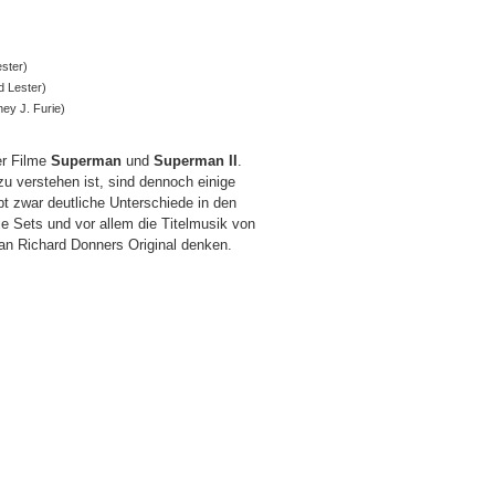
ester)
d Lester)
ney J. Furie)
er Filme
Superman
und
Superman II
.
u verstehen ist, sind dennoch einige
bt zwar deutliche Unterschiede in den
ie Sets und vor allem die Titelmusik von
an Richard Donners Original denken.