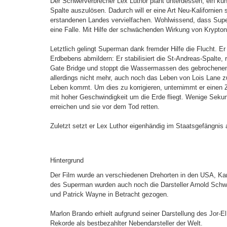
Der Schwerverbrecher Lex Luthor plant unterdessen, ein kün
Spalte auszulösen. Dadurch will er eine Art Neu-Kalifornien
erstandenen Landes vervielfachen. Wohlwissend, dass Super
eine Falle. Mit Hilfe der schwächenden Wirkung von Krypton
Letztlich gelingt Superman dank fremder Hilfe die Flucht. 
Erdbebens abmildern: Er stabilisiert die St-Andreas-Spalte, 
Gate Bridge und stoppt die Wassermassen des gebrochene
allerdings nicht mehr, auch noch das Leben von Lois Lane z
Leben kommt. Um dies zu korrigieren, unternimmt er einen Z
mit hoher Geschwindigkeit um die Erde fliegt. Wenige Seku
erreichen und sie vor dem Tod retten.
Zuletzt setzt er Lex Luthor eigenhändig im Staatsgefängnis 
Hintergrund
Der Film wurde an verschiedenen Drehorten in den USA, Kan
des Superman wurden auch noch die Darsteller Arnold Sch
und Patrick Wayne in Betracht gezogen.
Marlon Brando erhielt aufgrund seiner Darstellung des Jor-E
Rekorde als bestbezahlter Nebendarsteller der Welt.