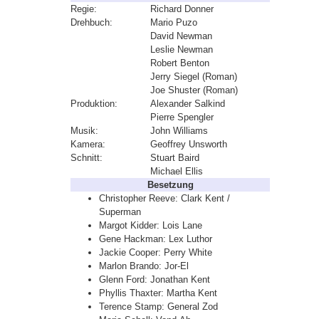
Regie:
Richard Donner
Drehbuch:
Mario Puzo
David Newman
Leslie Newman
Robert Benton
Jerry Siegel (Roman)
Joe Shuster (Roman)
Produktion:
Alexander Salkind
Pierre Spengler
Musik:
John Williams
Kamera:
Geoffrey Unsworth
Schnitt:
Stuart Baird
Michael Ellis
Besetzung
Christopher Reeve: Clark Kent /
Superman
Margot Kidder: Lois Lane
Gene Hackman: Lex Luthor
Jackie Cooper: Perry White
Marlon Brando: Jor-El
Glenn Ford: Jonathan Kent
Phyllis Thaxter: Martha Kent
Terence Stamp: General Zod