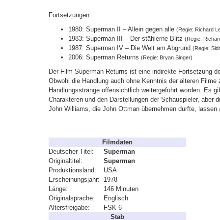
Fortsetzungen
1980: Superman II – Allein gegen alle
(Regie: Richard L
1983: Superman III – Der stählerne Blitz
(Regie: Richar
1987: Superman IV – Die Welt am Abgrund
(Regie: Sid
2006: Superman Returns
(Regie: Bryan Singer)
Der Film Superman Returns ist eine indirekte Fortsetzung d
Obwohl die Handlung auch ohne Kenntnis der älteren Filme z
Handlungsstränge offensichtlich weitergeführt worden. Es gi
Charakteren und den Darstellungen der Schauspieler, aber d
John Williams, die John Ottman übernehmen durfte, lassen 
Filmdaten
Deutscher Titel:
Superman
Originaltitel:
Superman
Produktionsland:
USA
Erscheinungsjahr:
1978
Länge:
146 Minuten
Originalsprache:
Englisch
Altersfreigabe:
FSK 6
Stab