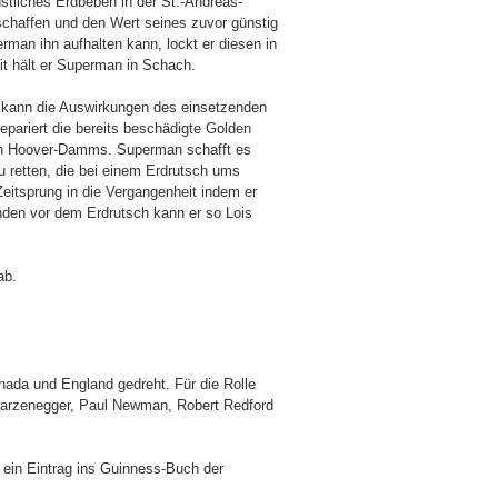
stliches Erdbeben in der St.-Andreas-
 schaffen und den Wert seines zuvor günstig
man ihn aufhalten kann, lockt er diesen in
it hält er Superman in Schach.
Er kann die Auswirkungen des einsetzenden
repariert die bereits beschädigte Golden
n Hoover-Damms. Superman schafft es
u retten, die bei einem Erdrutsch ums
eitsprung in die Vergangenheit indem er
nden vor dem Erdrutsch kann er so Lois
ab.
ada und England gedreht. Für die Rolle
warzenegger, Paul Newman, Robert Redford
l ein Eintrag ins Guinness-Buch der