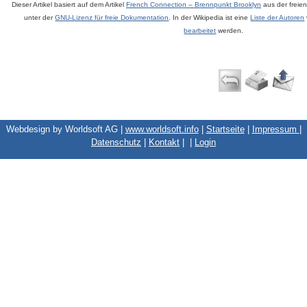
Dieser Artikel basiert auf dem Artikel
French Connection – Brennpunkt Brooklyn
aus der freie
unter der
GNU-Lizenz für freie Dokumentation
. In der Wikipedia ist eine
Liste der Autoren
bearbeitet
werden.
Webdesign by Worldsoft AG |
www.worldsoft.info
|
Startseite
|
Impressum
|
Datenschutz
|
Kontakt
|
|
Login