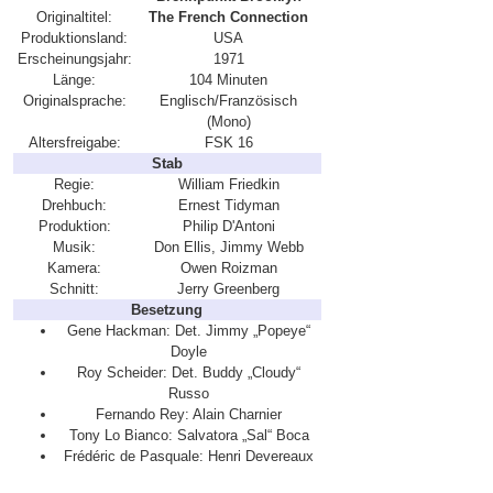
Originaltitel:
The French Connection
Produktionsland:
USA
Erscheinungsjahr:
1971
Länge:
104 Minuten
Originalsprache:
Englisch/Französisch
(Mono)
Altersfreigabe:
FSK 16
Stab
Regie:
William Friedkin
Drehbuch:
Ernest Tidyman
Produktion:
Philip D'Antoni
Musik:
Don Ellis, Jimmy Webb
Kamera:
Owen Roizman
Schnitt:
Jerry Greenberg
Besetzung
Gene Hackman: Det. Jimmy „Popeye“
Doyle
Roy Scheider: Det. Buddy „Cloudy“
Russo
Fernando Rey: Alain Charnier
Tony Lo Bianco: Salvatora „Sal“ Boca
Frédéric de Pasquale: Henri Devereaux