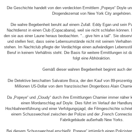
Die Geschichte handelt von den verdeckten Ermittlern „Popeye“ Doyle u
Drogendezernat von New York City angehören.
Die wahre Begebenheit beruht auf einem Zufall. Eddy Egan und sein P
Nachtdienst in einen Club (Copacabana), weil sie nicht schlafen können. D
den sie aus einer Laune heraus beobachten. "...give him a tail". Sie observ
und stellen fest, dass seine Lebensumstände nicht mit seinem Verhalten
stehen. Im Nachtclub pflegte der Verdächtige einen aufwändigen Lebenssti
Beruf in keinem Verhältnis steht. Die Basis für weitere Ermittlungen ist 
folgt eine Abhöraktion.
Gemäß dieser wahren Begebenheit beginnt auch der
Die Detektive beschatten Salvatore Boca, der den Kauf von 89-prozenti
Millionen US-Dollar von dem französischen Drogenboss Alain Charnie
Da „Popeye“ und „Cloudy“ durch ihre Ermittlungen Charnier immer näher
einen Mordanschlag auf Doyle. Dies führt im Verlauf der Handlung
Hochbahnentführung und einer Verfolgungsjagd, die Filmgeschichte schri
einem Schusswechsel zwischen der Polizei und der „French Connectio
Fabrikgebäude außerhalb New Yorks.
Bei diesem Schusswechsel erschießt „Popeye“ irrtümlich einen Polizisten,