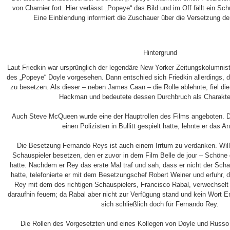
von Charnier fort. Hier verlässt „Popeye“ das Bild und im Off fällt ein S
Eine Einblendung informiert die Zuschauer über die Versetzung der
Hintergrund
Laut Friedkin war ursprünglich der legendäre New Yorker Zeitungskolumnist
des „Popeye“ Doyle vorgesehen. Dann entschied sich Friedkin allerdings, d
zu besetzen. Als dieser – neben James Caan – die Rolle ablehnte, fiel di
Hackman und bedeutete dessen Durchbruch als Charakterd
Auch Steve McQueen wurde eine der Hauptrollen des Films angeboten. Da
einen Polizisten in Bullitt gespielt hatte, lehnte er das A
Die Besetzung Fernando Reys ist auch einem Irrtum zu verdanken. Willi
Schauspieler besetzen, den er zuvor in dem Film Belle de jour – Schön
hatte. Nachdem er Rey das erste Mal traf und sah, dass er nicht der Schau
hatte, telefonierte er mit dem Besetzungschef Robert Weiner und erfuhr,
Rey mit dem des richtigen Schauspielers, Francisco Rabal, verwechselt 
daraufhin feuern; da Rabal aber nicht zur Verfügung stand und kein Wort E
sich schließlich doch für Fernando Rey.
Die Rollen des Vorgesetzten und eines Kollegen von Doyle und Russo