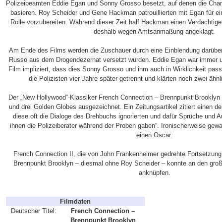
Polizeibeamten Eddie Egan und Sonny Grosso besetzt, auf denen die Cha
basieren. Roy Scheider und Gene Hackman patrouillierten mit Egan für ei
Rolle vorzubereiten. Während dieser Zeit half Hackman einen Verdächti
deshalb wegen Amtsanmaßung angeklagt.
Am Ende des Films werden die Zuschauer durch eine Einblendung darüber 
Russo aus dem Drogendezernat versetzt wurden. Eddie Egan war immer un
Film impliziert, dass dies Sonny Grosso und ihm auch in Wirklichkeit pass
die Polizisten vier Jahre später getrennt und klärten noch zwei ähnl
Der „New Hollywood“-Klassiker French Connection – Brennpunkt Brooklyn 
und drei Golden Globes ausgezeichnet. Ein Zeitungsartikel zitiert einen d
diese oft die Dialoge des Drehbuchs ignorierten und dafür Sprüche und 
ihnen die Polizeiberater während der Proben gaben“. Ironischerweise gew
einen Oscar.
French Connection II, die von John Frankenheimer gedrehte Fortsetzun
Brennpunkt Brooklyn – diesmal ohne Roy Scheider – konnte an den große
anknüpfen.
Filmdaten
Deutscher Titel:
French Connection –
Brennpunkt Brooklyn